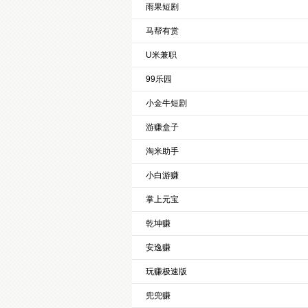
雨果短剧
马帮有赏
U米兼职
99乐园
小金牛短剧
游赚盒子
淘米助手
小白游赚
掌上元宝
乾坤赚
安逸赚
玩赚极速版
兜兜赚