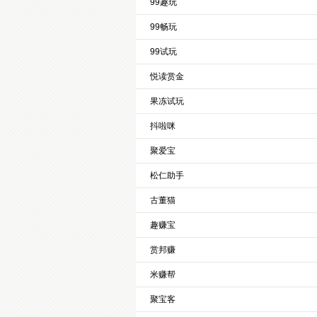
99趣玩
99畅玩
99试玩
悦读赏金
果冻试玩
抖啦咪
聚爱宝
松仁助手
古董猫
趣赚宝
赏邦赚
米赚帮
聚宝客