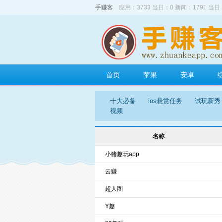
手赚客
应用：3733 当日：0 新闻：1791 当日
首页
苹果
安卓
十大必备
ios悬赏任务
试玩新秀
视频
名称
小猪趣玩app
云赚
超人圈
Y趣