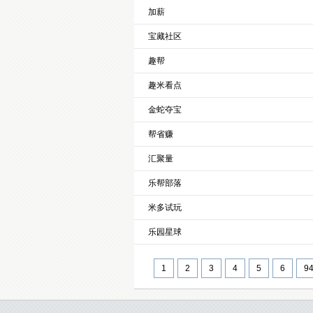
加薪
宝藏社区
趣帮
趣米看点
金蛇夺宝
帮省赚
汇聚量
乐帮部落
米多试玩
乐园星球
1
2
3
4
5
6
9