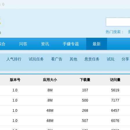
：0
热门搜索：
金手指
综合
问答
资讯
手赚专题
最新
人气排行
试玩任务
看广告
其他
悬赏任务
试玩
分享
版本号
应用大小
下载量
访问量
1.0
8M
107
5619
1.0
8M
500
7177
1.0
48M
268
6457
1.0
48M
507
6076