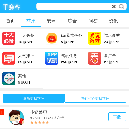
手赚客
首页
苹果
安卓
综合
问答
资讯
十大必备
ios悬赏任务
试玩新秀
10 款APP
5 款APP
23 款APP
人气排行
试玩任务
看广告
25 款APP
256 款APP
27 款APP
其他
9 款APP
最新赚钱软件
热门推荐赚钱软件
小涵兼职
1
下载
9.7MB 17457人在玩