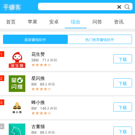
手赚客
首页
苹果
安卓
综合
问答
资讯
最新赚钱软件
热门推荐赚钱软件
花生赞
1
下载
38M 71人在玩
星闪推
2
下载
8M 89人在玩
蜂小推
3
下载
8M 146人在玩
古董猫
4
下载
8M 88人在玩