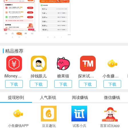
精品推荐
iMoney（爱盈利）
掉钱眼儿
糖果猫
探米试玩app
小鱼赚钱APP
下载
下载
下载
下载
下载
提现秒到
人气新锐
阅读赚钱
微信赚钱
小鱼赚钱APP
豆豆趣玩
试客小兵
首富试玩app