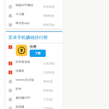
钱咖APP赚钱
7
47639次
今日赚
8
46966次
蝉试客app
9
45425次
多多红包
10
42273次
安卓手机赚钱排行榜
快赞
1
下载
秒单极速版
2
11619次
快赚客
3
11206次
imoney安卓版
4
9642次
秒单
5
9364次
天轻松赚30-50元
趣闲赚APP
6
7712次
试玩平台
熊猫赚
7
7234次