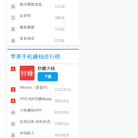
畅乐圈极速版
6
121次
金来帮
7
380次
趣刷趣赚
8
154次
多多阅读
9
123次
苹果手机赚钱排行榜
秒赚大钱
1
下载
iMoney（爱盈利）
2
122247次
PP红包IOS赚钱app
3
93515次
小鱼赚钱APP
4
87616次
应用试客-秒到价高
5
74970次
掉钱眼儿
6
49266次