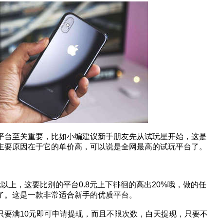
台至关重要，比如小编建议新手朋友先从试玩星开始，这是
主要原因在于它的单价高，可以说是全网最高的试玩平台了。
上，这要比别的平台0.8元上下徘徊的高出20%哦，做的任
了。这是一款非常适合新手的优质平台。
满10元即可申请提现，而且不限次数，白天提现，只要不