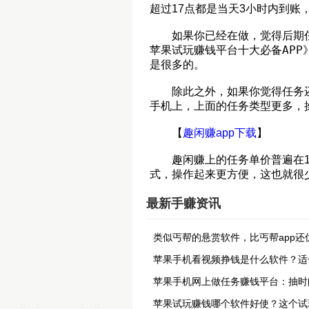
超过17点都是当天3小时内到账
如果你已经在做，觉得后期任
苹果试玩赚钱平台十大必备APP
是很多的。
除此之外，如果你觉得任务还
手机上，上面的任务类型更多，
【
趣闲赚app下载
】
趣闲赚上的任务单价普遍在1
式，操作起来更方便，这也就很
最新手赚资讯
类似丐帮的悬赏软件，比丐帮app还