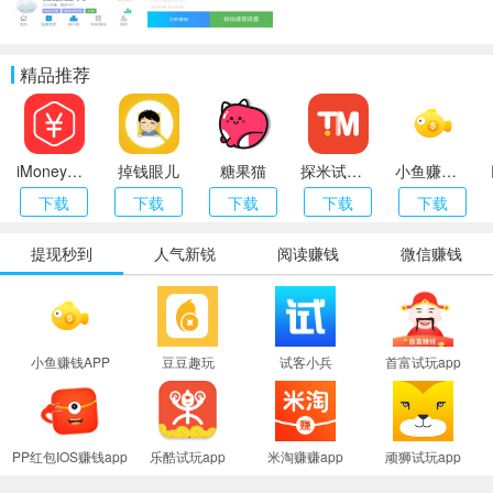
精品推荐
iMoney（爱盈利）
掉钱眼儿
糖果猫
探米试玩app
小鱼赚钱APP
下载
下载
下载
下载
下载
提现秒到
人气新锐
阅读赚钱
微信赚钱
小鱼赚钱APP
豆豆趣玩
试客小兵
首富试玩app
PP红包IOS赚钱app
乐酷试玩app
米淘赚赚app
顽狮试玩app