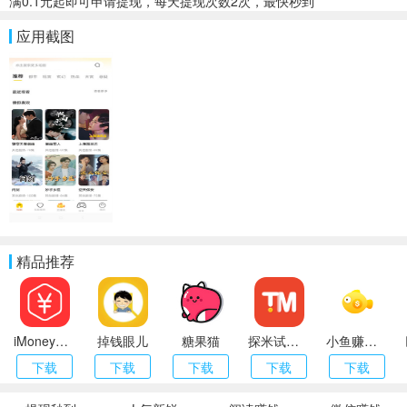
满0.1元起即可申请提现，每天提现次数2次，最快秒到
应用截图
精品推荐
iMoney（爱盈利）
掉钱眼儿
糖果猫
探米试玩app
小鱼赚钱APP
下载
下载
下载
下载
下载