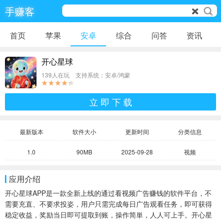
手赚客
首页
苹果
安卓
综合
问答
资讯
开心星球
139人在玩 支持系统：安卓/鸿蒙
立 即 下 载
最新版本
软件大小
更新时间
分类信息
1.0
90MB
2025-09-28
视频
应用介绍
开心星球APP是一款全新上线的通过看视频广告赚钱的软件平台，不
需要充直、不要求投姿，用户只需完成每日广告观看任务，即可获得
稳定收益，奖励当日即可提取到账，操作简単，人人可上手。开心星