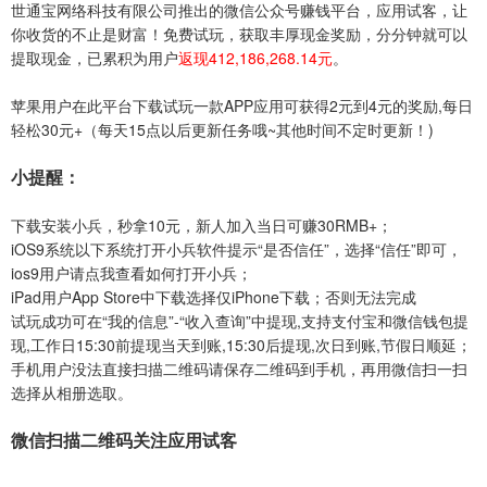
世通宝网络科技有限公司推出的微信公众号赚钱平台，应用试客，让
你收货的不止是财富！免费试玩，获取丰厚现金奖励，分分钟就可以
提取现金，已累积为用户
返现412,186,268.14元
。
苹果用户在此平台下载试玩一款APP应用可获得2元到4元的奖励,每日
轻松30元+
（每天15点以后更新任务哦~其他时间不定时更新！)
小提醒：
下载安装小兵，秒拿10元，新人加入当日可赚30RMB+；
iOS9系统以下系统打开小兵软件提示“是否信任”，选择“信任”即可，
ios9用户请点我查看如何打开小兵；
iPad用户App Store中下载选择仅iPhone下载；否则无法完成
试玩成功可在“我的信息”-“收入查询”中提现,支持支付宝和微信钱包提
现,工作日15:30前提现当天到账,15:30后提现,次日到账,节假日顺延；
手机用户没法直接扫描二维码请保存二维码到手机，再用微信扫一扫
选择从相册选取。
微信扫描二维码关注应用试客