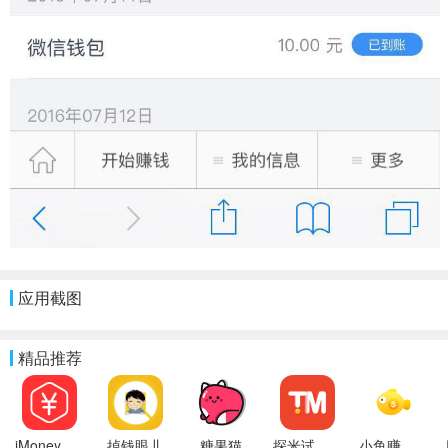
应用截图
精品推荐
iMoney（爱盈利）
掉钱眼儿
糖果猫
探米试玩app
小鱼赚钱APP